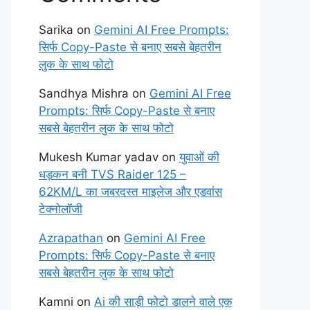
Sarika
on
Gemini AI Free Prompts:
सिर्फ Copy-Paste से बनाए सबसे बेहतरीन
लुक के साथ फोटो
Sandhya Mishra
on
Gemini AI Free
Prompts: सिर्फ Copy-Paste से बनाए
सबसे बेहतरीन लुक के साथ फोटो
Mukesh Kumar yadav
on
युवाओं की
धड़कन बनी TVS Raider 125 –
62KM/L का जबरदस्त माइलेज और एडवांस
टेक्नोलॉजी
Azrapathan
on
Gemini AI Free
Prompts: सिर्फ Copy-Paste से बनाए
सबसे बेहतरीन लुक के साथ फोटो
Kamni
on
Ai की साड़ी फोटो डालने वाले एक