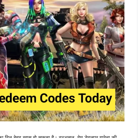
का दिन बेहद खास हो सकता है। दरअसल, गेम डेवलपर गारेना की