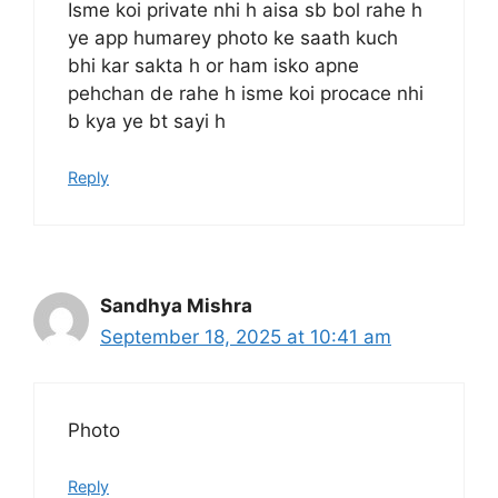
Isme koi private nhi h aisa sb bol rahe h
ye app humarey photo ke saath kuch
bhi kar sakta h or ham isko apne
pehchan de rahe h isme koi procace nhi
b kya ye bt sayi h
Reply
Sandhya Mishra
September 18, 2025 at 10:41 am
Photo
Reply