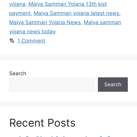
yojana
,
Maiya Samman Yojana 13th kist
payment
,
Maiya Samman yojana latest news
,
Maiya Samman Yojana News
,
Maiya samman
yojana news today
1 Comment
Search
Search
Recent Posts