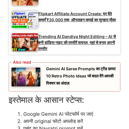
Flipkart Affiliate Account Create: घर बैठे
कमाएँ ₹30,000 तक, ऑनलाइन कमाई का सुनहरा मौका
Trending AI Dandiya Night Editing – AI से
बनी डांडिया नाइट की तस्वीरें वायरल, यहां से बनाए अपनी
तस्वीर
Gemini AI Saree Prompts का ट्रेंड छाया!
10 Retro Photo Ideas जो बदल देंगे आपकी
पिक्चर का अंदाज़
इस्तेमाल के आसान स्टेप्स:
Google Gemini AI प्लेटफॉर्म पर जाएं
अपनी original फोटो अपलोड करें
पसंद का Navratri prompt चुनें