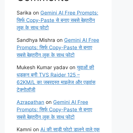
Sarika
on
Gemini AI Free Prompts:
सिर्फ Copy-Paste से बनाए सबसे बेहतरीन
लुक के साथ फोटो
Sandhya Mishra
on
Gemini AI Free
Prompts: सिर्फ Copy-Paste से बनाए
सबसे बेहतरीन लुक के साथ फोटो
Mukesh Kumar yadav
on
युवाओं की
धड़कन बनी TVS Raider 125 –
62KM/L का जबरदस्त माइलेज और एडवांस
टेक्नोलॉजी
Azrapathan
on
Gemini AI Free
Prompts: सिर्फ Copy-Paste से बनाए
सबसे बेहतरीन लुक के साथ फोटो
Kamni
on
Ai की साड़ी फोटो डालने वाले एक