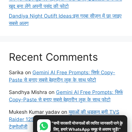
खुद बना लेंगे अपनी पसंद की फोटो
Dandiya Night Outift Ideas:इस गरबा सीज़न में छा जाइए
सबसे अलग
Recent Comments
Sarika
on
Gemini AI Free Prompts: सिर्फ Copy-
Paste से बनाए सबसे बेहतरीन लुक के साथ फोटो
Sandhya Mishra
on
Gemini AI Free Prompts: सिर्फ
Copy-Paste से बनाए सबसे बेहतरीन लुक के साथ फोटो
Mukesh Kumar yadav
on
युवाओं की धड़कन बनी TVS
Raider 125 – 62KM/L का जबरदस्त माइलेज और एडवांस
"सभी सरकारी योजनाओं की त्वरित जानकारी पाने के
×
टेक्नोलॉजी
लिए, हमारे WhatsApp समूह से अवश्य जुड़ें!"